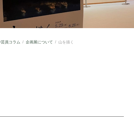
学芸員コラム
/
企画展について
/
山を描く