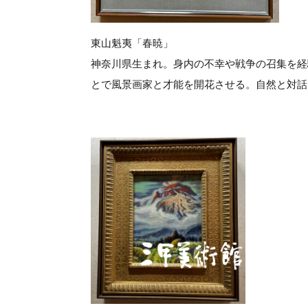
東山魁夷「春暁」
神奈川県生まれ。身内の不幸や戦争の召集を経
とで風景画家と才能を開花させる。自然と対話