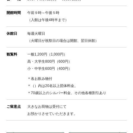
開館時間
午前９時～午後５時
（入館は午後4時半まで）
休館日
毎週火曜日
（火曜日が祝祭日の場合は開館、翌日休館）
観覧料
一般1,200円（1,000円）
高・大学生800円（600円）
小・中学生600円（400円）
＊各お飲み物付
＊（）内は20名以上団体料金。
＊70歳以上のシルバー料金、その他各種割引あり
ご留意点
大きなお荷物は受付にて
お預かりさせていただきます。