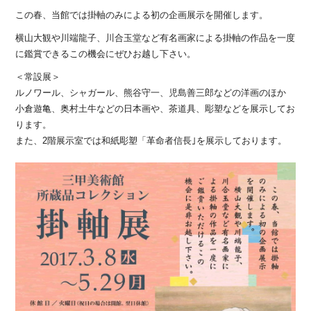
この春、当館では掛軸のみによる初の企画展示を開催します。
横山大観や川端龍子、川合玉堂など有名画家による掛軸の作品を一度
に鑑賞できるこの機会にぜひお越し下さい。
＜常設展＞
ルノワール、シャガール、熊谷守一、児島善三郎などの洋画のほか
小倉遊亀、奥村土牛などの日本画や、茶道具、彫塑などを展示してお
ります。
また、2階展示室では和紙彫塑「革命者信長｣を展示しております。