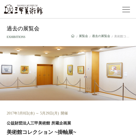
過去の展覧会
展覧会
過去の展覧会
美術館コレクション ~掛軸展~
/
/
/
EXHIBITIONS
2017年3月8日(水) ～ 5月29日(月) 開催
公益財団法人三甲美術館 所蔵企画展
美術館コレクション ~掛軸展~