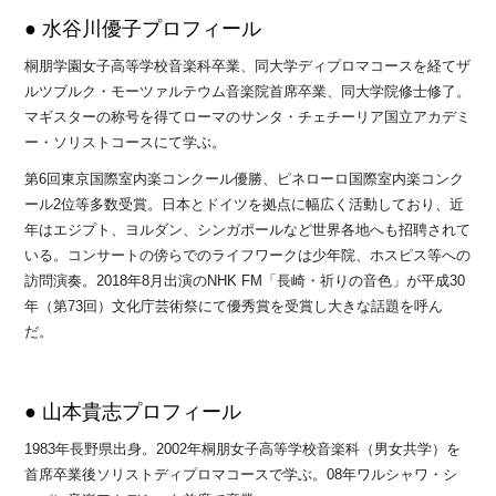
● 水谷川優子プロフィール
桐朋学園女子高等学校音楽科卒業、同大学ディプロマコースを経てザ
ルツブルク・モーツァルテウム音楽院首席卒業、同大学院修士修了。
マギスターの称号を得てローマのサンタ・チェチーリア国立アカデミ
ー・ソリストコースにて学ぶ。
第6回東京国際室内楽コンクール優勝、ピネローロ国際室内楽コンク
ール2位等多数受賞。日本とドイツを拠点に幅広く活動しており、近
年はエジプト、ヨルダン、シンガポールなど世界各地へも招聘されて
いる。コンサートの傍らでのライフワークは少年院、ホスピス等への
訪問演奏。2018年8月出演のNHK FM「長崎・祈りの音色」が平成30
年（第73回）文化庁芸術祭にて優秀賞を受賞し大きな話題を呼ん
だ。
● 山本貴志プロフィール
1983年長野県出身。2002年桐朋女子高等学校音楽科（男女共学）を
首席卒業後ソリストディプロマコースで学ぶ。08年ワルシャワ・シ