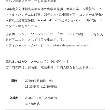
ョパン音楽アカデミーを首席で卒業。
04年度文化庁新進芸術家海外留学研修員。大島正泰、玉置善己、ピ
オトル・パレチニに師事。05年ショパン国際ピアノコンクール第4位
入賞など受賞歴多数。avex-CLASSICSよりショパン：ワルツ集、ノ
クターン集をリリース。
現在ポーランド・ワルシャワ在住。「ポーランドの魂(こころ)を伝え
るピアニスト」として注目を集めている。
オフィシャルホームページ：
http://takashi-yamamoto.com/
電話またはFAX、メールにてご予約受付中！
ご予約の際は、お名前・電話番号・予約人数をお伝え下さい。
日時
2020年1月18日（土）
13:30 開演（12:30開場）
入場料
2,000円（当日 2,500円）
※入館料込