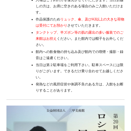
入場はご予約の方を優先させていただきます。当日お越
しの方は、お席に空きのある場合のみご入館いただけま
す。
作品保護のため
リュック、傘、及びA3以上の大きな荷物
は受付にてお預かり
させていただきます。
タンクトップ、半ズボン等の肌の露出の多い服装でのご
来館はお控え
ください。また館内では帽子をお外しくだ
さい。
館内への飲食物の持ち込み及び館内での喫煙・撮影・録
音はご遠慮ください。
当日は第２駐車場をご利用下さい。駐車スペースには限
りがございます。できるだけ乗り合わせてお越しくださ
い。
発熱などの風邪症状や体調不良のある方は、入館をお断
りすることがあります。