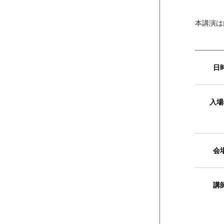
本講演は
日
入場
会
講