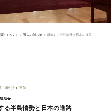
催事･イベント
/
過去の催し物
/
緊迫する半島情勢と日本の進路
4月10日(土) 開催
講演会
する半島情勢と日本の進路