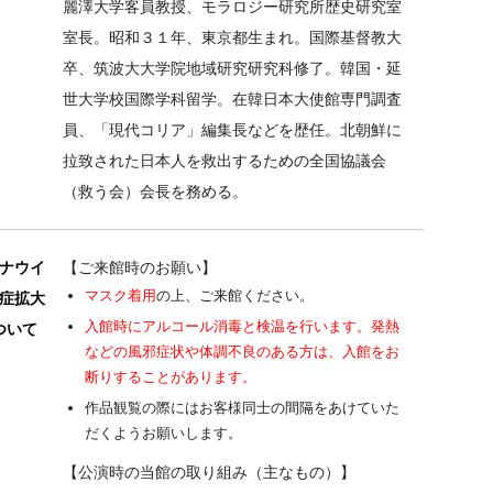
麗澤大学客員教授、モラロジー研究所歴史研究室
室長。昭和３１年、東京都生まれ。国際基督教大
卒、筑波大大学院地域研究研究科修了。韓国・延
世大学校国際学科留学。在韓日本大使館専門調査
員、「現代コリア」編集長などを歴任。北朝鮮に
拉致された日本人を救出するための全国協議会
（救う会）会長を務める。
ナウイ
【ご来館時のお願い】
マスク着用
の上、ご来館ください。
症拡大
入館時にアルコール消毒と検温を行います。発熱
ついて
などの風邪症状や体調不良のある方は、入館をお
断りすることがあります。
作品観覧の際にはお客様同士の間隔をあけていた
だくようお願いします。
【公演時の当館の取り組み（主なもの）】